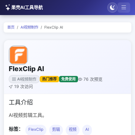
果壳AI工具导航
首页
AI视频制作
FlexClip AI
FlexClip AI
76 次预览
热门推荐
免费使用
AI视频制作
19 次访问
工具介绍
AI视频剪辑工具。
标签：
FlexClip
剪辑
视频
AI