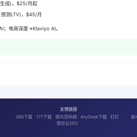
生成)，$25/月起
测LTV)，$45/月
AI；电商深度→Klaviyo AI。
友情链接
266下载
177下载
铿鸟百科网
AnyDesk下载
钉钉
渝I
悟空云SEO