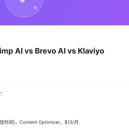
AI vs Brevo AI vs Klaviyo
"：
)，Content Optimizer，$13/月