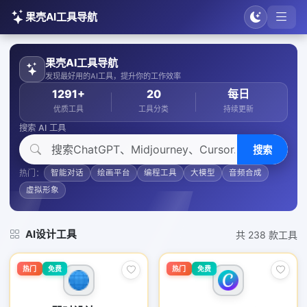
果壳AI工具导航
果壳AI工具导航
发现最好用的AI工具，提升你的工作效率
1291+
20
每日
优质工具
工具分类
持续更新
搜索 AI 工具
搜索
热门：
智能对话
绘画平台
编程工具
大模型
音频合成
虚拟形象
AI设计工具
共 238 款工具
热门
免费
热门
免费