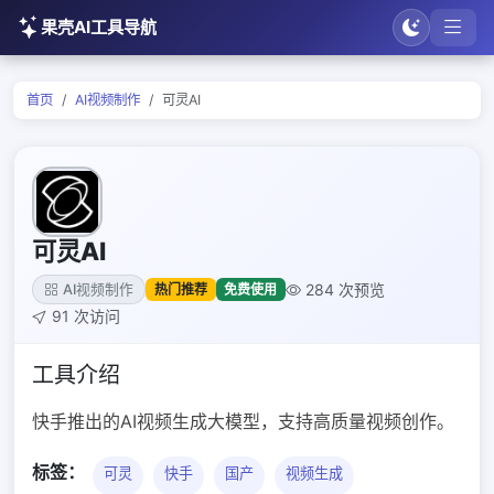
果壳AI工具导航
首页
AI视频制作
可灵AI
可灵AI
284 次预览
热门推荐
免费使用
AI视频制作
91 次访问
工具介绍
快手推出的AI视频生成大模型，支持高质量视频创作。
标签：
可灵
快手
国产
视频生成