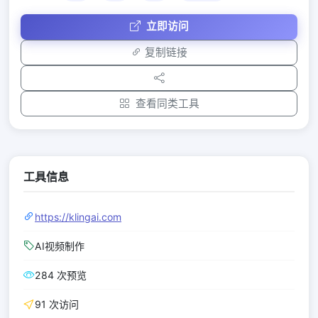
立即访问
复制链接
查看同类工具
工具信息
https://klingai.com
AI视频制作
284 次预览
91 次访问