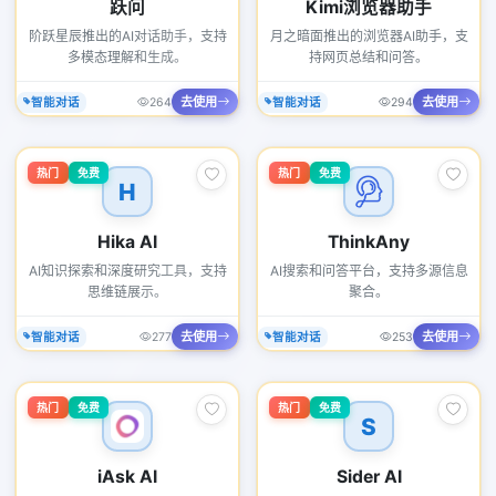
跃问
Kimi浏览器助手
阶跃星辰推出的AI对话助手，支持
月之暗面推出的浏览器AI助手，支
多模态理解和生成。
持网页总结和问答。
去使用
去使用
智能对话
264
智能对话
294
热门
免费
热门
免费
H
Hika AI
ThinkAny
AI知识探索和深度研究工具，支持
AI搜索和问答平台，支持多源信息
思维链展示。
聚合。
去使用
去使用
智能对话
277
智能对话
253
热门
免费
热门
免费
S
iAsk AI
Sider AI