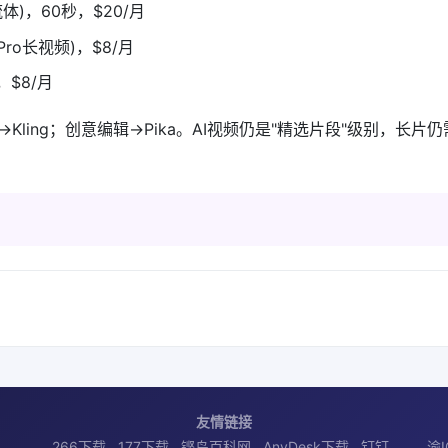
体)，60秒，$20/月
ro长视频)，$8/月
$8/月
→Kling；创意编辑→Pika。AI视频仍是"精选片段"级别，长片
友情链接
266下载
177下载
铿鸟百科网
AnyDesk下载
钉钉
渝I