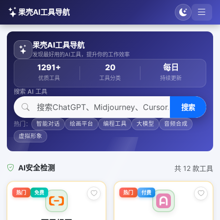
果壳AI工具导航
果壳AI工具导航
发现最好用的AI工具，提升你的工作效率
1291+
20
每日
优质工具
工具分类
持续更新
搜索 AI 工具
搜索
热门：
智能对话
绘画平台
编程工具
大模型
音频合成
虚拟形象
AI安全检测
共 12 款工具
热门
免费
热门
付费