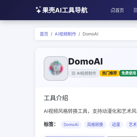
果壳AI工具导航
首页
首页
AI视频制作
DomoAI
DomoAI
热门推荐
免费使用
AI视频制作
工具介绍
AI视频风格转换工具，支持动漫化和艺术
标签：
DomoAI
风格转换
动漫
艺术