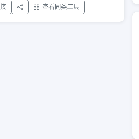
接
查看同类工具