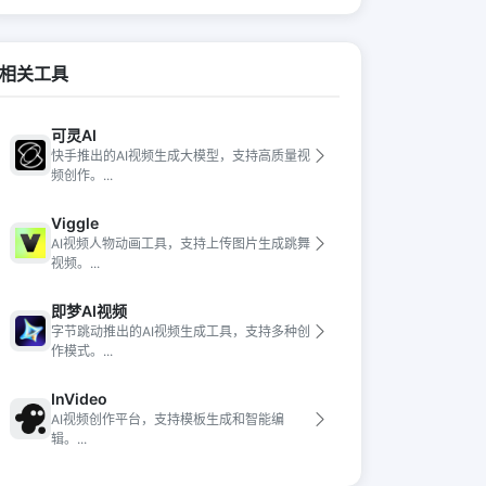
相关工具
可灵AI
快手推出的AI视频生成大模型，支持高质量视
频创作。...
Viggle
AI视频人物动画工具，支持上传图片生成跳舞
视频。...
即梦AI视频
字节跳动推出的AI视频生成工具，支持多种创
作模式。...
InVideo
AI视频创作平台，支持模板生成和智能编
辑。...