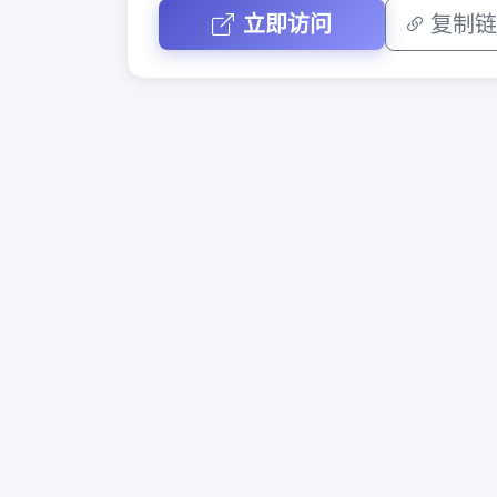
立即访问
复制链