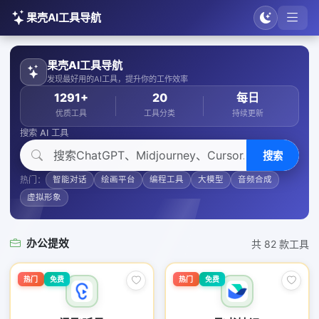
果壳AI工具导航
果壳AI工具导航
发现最好用的AI工具，提升你的工作效率
1291+
20
每日
优质工具
工具分类
持续更新
搜索 AI 工具
搜索
热门：
智能对话
绘画平台
编程工具
大模型
音频合成
虚拟形象
办公提效
共 82 款工具
热门
免费
热门
免费