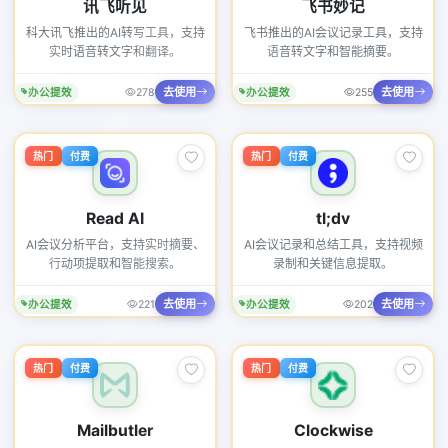
讯飞听见
飞书妙记
科大讯飞推出的AI转写工具，支持
飞书推出的AI会议记录工具，支持
实时语音转文字和翻译。
语音转文字和智能摘要。
去使用
去使用
办公提效
278
办公提效
255
热门
付费
热门
付费
Read AI
tl;dv
AI会议分析平台，支持实时摘要、
AI会议记录和总结工具，支持视频
行动项提取和智能搜索。
录制和关键信息提取。
去使用
去使用
办公提效
221
办公提效
202
热门
付费
热门
付费
Mailbutler
Clockwise