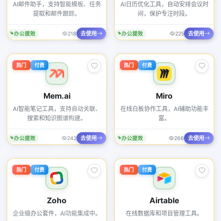
AI邮件助手，支持智能模板、任务
AI日历优化工具，自动安排会议时
提取和邮件跟踪。
间，保护专注时段。
去使用
去使用
办公提效
218
办公提效
225
热门
付费
热门
付费
Mem.ai
Miro
AI智能笔记工具，支持自动关联、
在线白板协作工具，AI辅助功能丰
搜索和知识图谱构建。
富。
去使用
去使用
办公提效
242
办公提效
266
热门
付费
热门
付费
Zoho
Airtable
企业级办公套件，AI功能集成中。
在线数据库和项目管理工具。