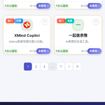
去使用
去使用
办公提效
125
办公提效
126
热门
付费
热门
免费
一
XMind Copilot
一起做表情
XMind思维导图内置AI功能。
AI表情包生成工具。
去使用
去使用
办公提效
126
办公提效
115
1
2
3
…
7