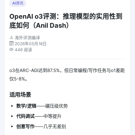
AI资讯
OpenAI o3评测：推理模型的实用性到
底如何（Anil Dash）
海外评测编译
2026年05月18日
446 阅读
o3在ARC-AGI达到87.5%，但日常编程/写作任务与o1差距
仅5-8%。
适用场景
数学/逻辑
——碾压级优势
代码调试
——中等提升
创意写作
——几乎无差别