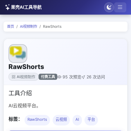
果壳AI工具导航
首页
AI视频制作
RawShorts
RawShorts
95 次预览
26 次访问
付费工具
AI视频制作
工具介绍
AI云视频平台。
标签：
RawShorts
云视频
AI
平台