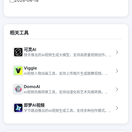
2026-04-18
相关工具
可灵AI
快手推出的AI视频生成大模型，支持高质量视频创作。...
Viggle
AI视频人物动画工具，支持上传图片生成跳舞视频。...
DomoAI
AI视频风格转换工具，支持动漫化和艺术风格转换。...
即梦AI视频
字节跳动推出的AI视频生成工具，支持多种创作模式。...