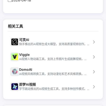
2026-04-18
相关工具
可灵AI
快手推出的AI视频生成大模型，支持高质量视频创作。...
Viggle
AI视频人物动画工具，支持上传图片生成跳舞视频。...
DomoAI
AI视频风格转换工具，支持动漫化和艺术风格转换。...
即梦AI视频
字节跳动推出的AI视频生成工具，支持多种创作模式。...