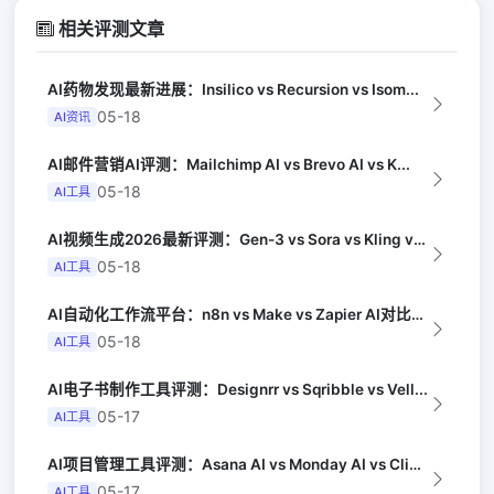
相关评测文章
AI药物发现最新进展：Insilico vs Recursion vs Isom...
05-18
AI资讯
AI邮件营销AI评测：Mailchimp AI vs Brevo AI vs K...
05-18
AI工具
AI视频生成2026最新评测：Gen-3 vs Sora vs Kling vs...
05-18
AI工具
AI自动化工作流平台：n8n vs Make vs Zapier AI对比（Au...
05-18
AI工具
AI电子书制作工具评测：Designrr vs Sqribble vs Vell...
05-17
AI工具
AI项目管理工具评测：Asana AI vs Monday AI vs Clic...
05-17
AI工具