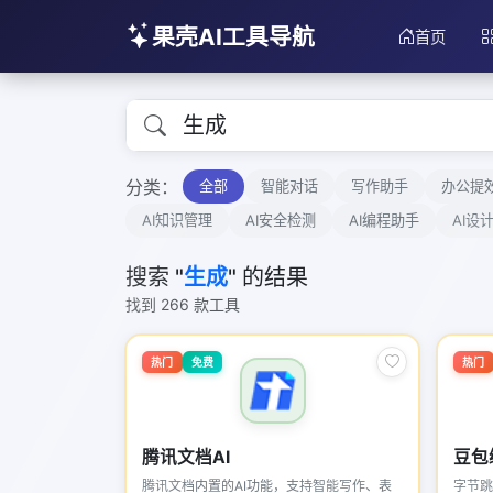
果壳AI工具导航
首页
分类：
全部
智能对话
写作助手
办公提
AI知识管理
AI安全检测
AI编程助手
AI设
搜索 "
生成
" 的结果
找到 266 款工具
热门
免费
热门
腾讯文档AI
豆包
腾讯文档内置的AI功能，支持智能写作、表
字节跳