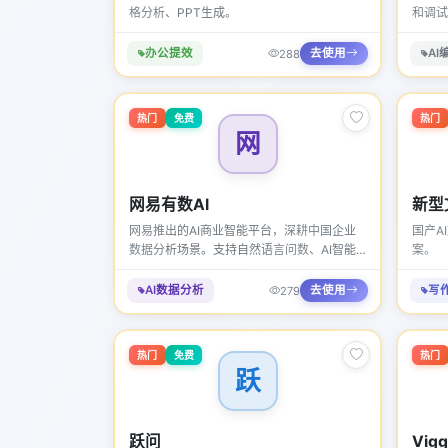
格分析、PPT生成。
和调试
办公提效
去使用
AI
288
热门
免费
热门
网
网易有数AI
新型
网易推出的AI商业智能平台，深耕中国企业
国产A
数据分析场景。支持自然语言问数、AI智能
案。
报表和数据大屏生成。2026年与网易大模型
深度整合，支持复杂业务逻辑的自然语言表
AI数据分析
去使用
写
279
达，已服务超过3000家国内企业。
热门
免费
热门
跃
跃问
Vigg