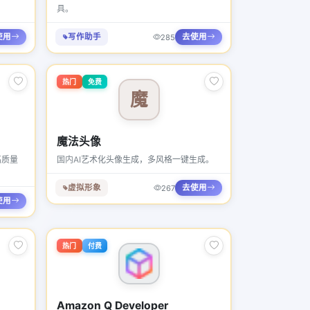
具。
使用
写作助手
去使用
285
热门
免费
魔
魔法头像
高质量
国内AI艺术化头像生成，多风格一键生成。
虚拟形象
去使用
267
使用
热门
付费
Amazon Q Developer