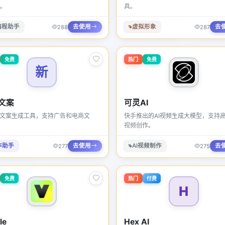
。
具。
编程助手
去使用
虚拟形象
去
288
287
免费
热门
免费
新
文案
可灵AI
I文案生成工具，支持广告和电商文
快手推出的AI视频生成大模型，支持
视频创作。
作助手
去使用
AI视频制作
去
277
275
免费
热门
付费
H
le
Hex AI