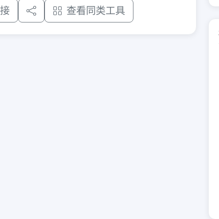
接
查看同类工具