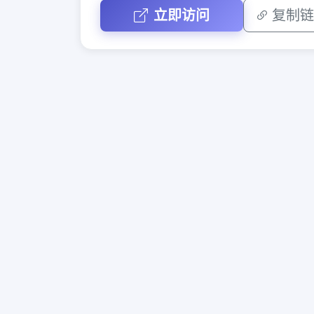
立即访问
复制链