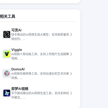
相关工具
可灵AI
快手推出的AI视频生成大模型，支持高质量视
频创作。...
Viggle
AI视频人物动画工具，支持上传图片生成跳舞
视频。...
DomoAI
AI视频风格转换工具，支持动漫化和艺术风格
转换。...
即梦AI视频
字节跳动推出的AI视频生成工具，支持多种创
作模式。...