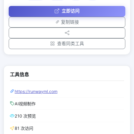
立即访问
复制链接
查看同类工具
工具信息
https://runwayml.com
AI视频制作
210 次预览
81 次访问