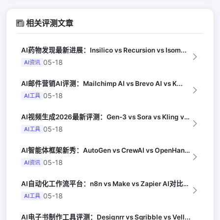
相关评测文章
AI药物发现最新进展：Insilico vs Recursion vs Isom...
05-18
AI资讯
AI邮件营销AI评测：Mailchimp AI vs Brevo AI vs K...
05-18
AI工具
AI视频生成2026最新评测：Gen-3 vs Sora vs Kling vs...
05-18
AI工具
AI智能体框架新秀：AutoGen vs CrewAI vs OpenHands...
05-18
AI资讯
AI自动化工作流平台：n8n vs Make vs Zapier AI对比（Au...
05-18
AI工具
AI电子书制作工具评测：Designrr vs Sqribble vs Vell...