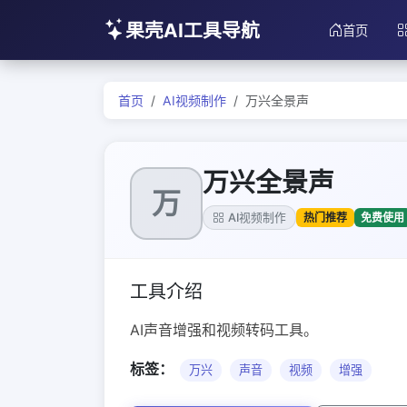
果壳AI工具导航
首页
首页
AI视频制作
万兴全景声
万兴全景声
万
热门推荐
免费使用
AI视频制作
工具介绍
AI声音增强和视频转码工具。
标签：
万兴
声音
视频
增强