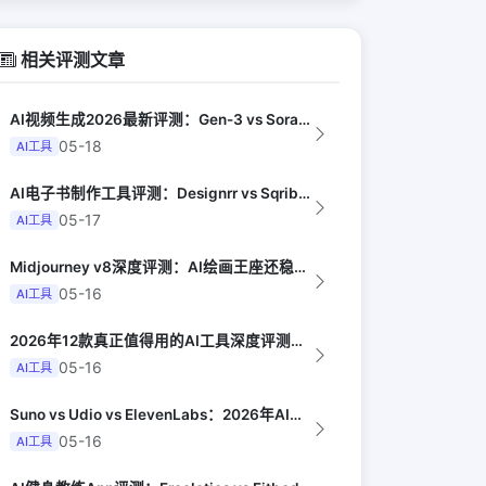
相关评测文章
AI视频生成2026最新评测：Gen-3 vs Sora vs Kling vs...
05-18
AI工具
AI电子书制作工具评测：Designrr vs Sqribble vs Vell...
05-17
AI工具
Midjourney v8深度评测：AI绘画王座还稳吗（Digital Arts...
05-16
AI工具
2026年12款真正值得用的AI工具深度评测（Synthesia评选）
05-16
AI工具
Suno vs Udio vs ElevenLabs：2026年AI音乐生成器三...
05-16
AI工具