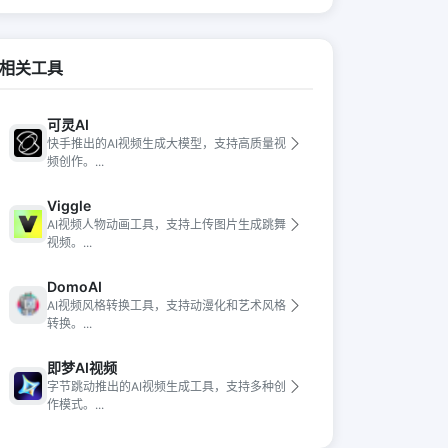
相关工具
可灵AI
快手推出的AI视频生成大模型，支持高质量视
频创作。...
Viggle
AI视频人物动画工具，支持上传图片生成跳舞
视频。...
DomoAI
AI视频风格转换工具，支持动漫化和艺术风格
转换。...
即梦AI视频
字节跳动推出的AI视频生成工具，支持多种创
作模式。...