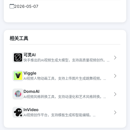
2026-05-07
相关工具
可灵AI
快手推出的AI视频生成大模型，支持高质量视频创作。...
Viggle
AI视频人物动画工具，支持上传图片生成跳舞视频。...
DomoAI
AI视频风格转换工具，支持动漫化和艺术风格转换。...
InVideo
AI视频创作平台，支持模板生成和智能编辑。...