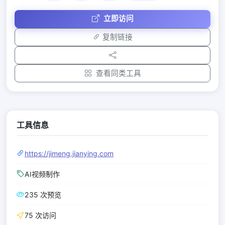
立即访问
复制链接
查看同类工具
工具信息
https://jimeng.jianying.com
AI视频制作
235 次预览
75 次访问