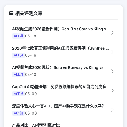
相关评测文章
AI视频生成2026最新评测：Gen-3 vs Sora vs Kling vs...
05-18
AI工具
2026年12款真正值得用的AI工具深度评测（Synthesia评选）
05-16
AI工具
AI视频生成2026现状：Sora vs Runway vs Kling vs ...
05-10
AI工具
CapCut AI功能全解：免费视频编辑器的AI能力到底多强（Creator E...
05-09
AI工具
深度体验文心一言4.0：国产AI助手现在是什么水平？
05-03
AI评测
产品对比：AI搜索引擎对比