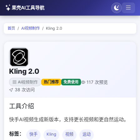
果壳AI工具导航
首页
AI视频制作
Kling 2.0
Kling 2.0
117 次预览
热门推荐
免费使用
AI视频制作
38 次访问
工具介绍
快手AI视频生成新版本，支持更长视频和更自然运动。
标签：
快手
Kling
视频
运动