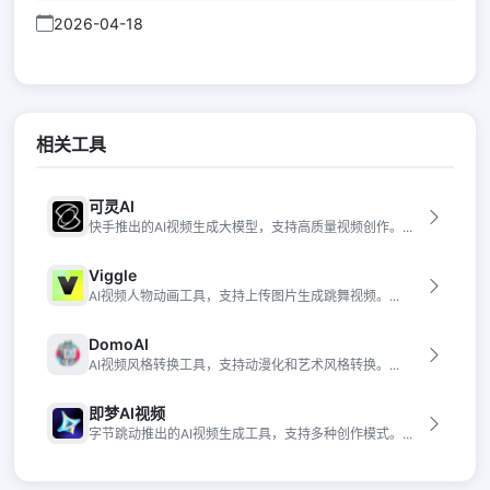
2026-04-18
相关工具
可灵AI
快手推出的AI视频生成大模型，支持高质量视频创作。...
Viggle
AI视频人物动画工具，支持上传图片生成跳舞视频。...
DomoAI
AI视频风格转换工具，支持动漫化和艺术风格转换。...
即梦AI视频
字节跳动推出的AI视频生成工具，支持多种创作模式。...