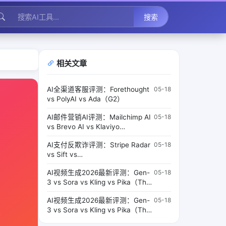
搜索
相关文章
AI全渠道客服评测：Forethought
05-18
vs PolyAI vs Ada（G2）
AI邮件营销AI评测：Mailchimp AI
05-18
vs Brevo AI vs Klaviyo
AI（Digiday）
AI支付反欺诈评测：Stripe Radar
05-18
vs Sift vs
Signifyd（TechCrunch）
AI视频生成2026最新评测：Gen-
05-18
3 vs Sora vs Kling vs Pika（The
Verge）
AI视频生成2026最新评测：Gen-
05-18
3 vs Sora vs Kling vs Pika（The
Verge）