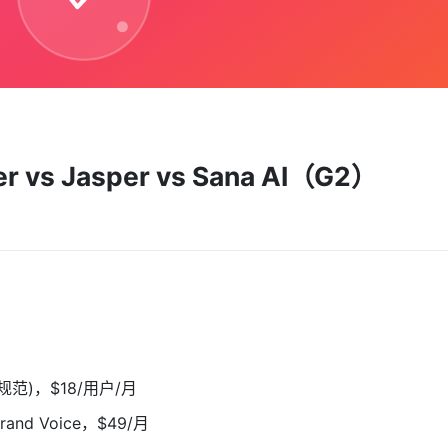
s Jasper vs Sana AI（G2）
范)，$18/用户/月
d Voice，$49/月