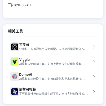
2026-05-07
相关工具
可灵AI
快手推出的AI视频生成大模型，支持高质量视频创作。...
Viggle
AI视频人物动画工具，支持上传图片生成跳舞视频。...
DomoAI
AI视频风格转换工具，支持动漫化和艺术风格转换。...
即梦AI视频
字节跳动推出的AI视频生成工具，支持多种创作模式。...