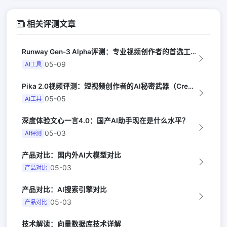
相关评测文章
Runway Gen-3 Alpha评测：专业视频创作者的首选工具（Creati...
05-09
AI工具
Pika 2.0视频评测：短视频创作者的AI秘密武器（Creator Econo...
05-05
AI工具
深度体验文心一言4.0：国产AI助手现在是什么水平？
05-03
AI评测
产品对比：国内外AI大模型对比
05-03
产品对比
产品对比：AI搜索引擎对比
05-03
产品对比
技术解读：向量数据库技术详解