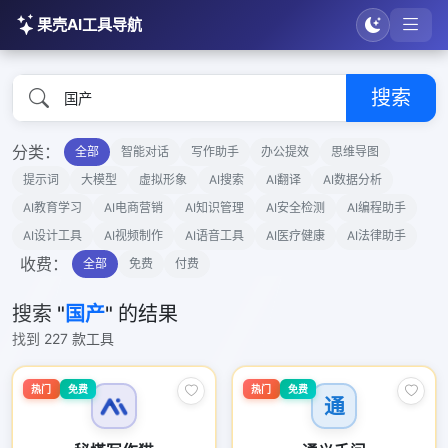
果壳AI工具导航
搜索
分类：
全部
智能对话
写作助手
办公提效
思维导图
提示词
大模型
虚拟形象
AI搜索
AI翻译
AI数据分析
AI教育学习
AI电商营销
AI知识管理
AI安全检测
AI编程助手
AI设计工具
AI视频制作
AI语音工具
AI医疗健康
AI法律助手
收费：
全部
免费
付费
搜索 "
国产
" 的结果
找到 227 款工具
热门
免费
热门
免费
通