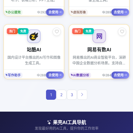
写作、表格分析、PPT生成。
像生成工具。
去使用
去使用
办公提效
292
虚拟形象
289
热门
免费
热门
免费
网
站酷AI
网易有数AI
国内设计平台推出的AI写作和图像
网易推出的AI商业智能平台，深耕
生成工具。
中国企业数据分析场景。支持自然
语言问数、AI智能报表和数据大屏
生成。2026年与网易大模型深度
去使用
去使用
写作助手
288
AI数据分析
284
整合，支持复杂业务逻辑的自然语
言表达，已服务超过3000家国内
企业。
1
2
3
果壳AI工具导航
发现最好用的AI工具，提升你的工作效率