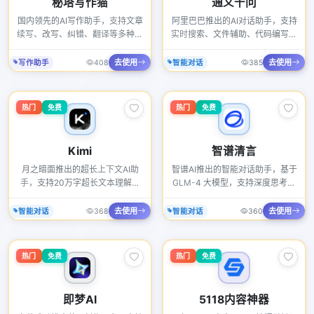
秘塔写作猫
通义千问
国内领先的AI写作助手，支持文章
阿里巴巴推出的AI对话助手，支持
续写、改写、纠错、翻译等多种功
实时搜索、文件辅助、代码编写等
能。
多种功能。
去使用
去使用
写作助手
408
智能对话
385
热门
免费
热门
免费
Kimi
智谱清言
月之暗面推出的超长上下文AI助
智谱AI推出的智能对话助手，基于
手，支持20万字超长文本理解和
GLM-4 大模型，支持深度思考和
文件分析。
联网搜索。
去使用
去使用
智能对话
368
智能对话
360
热门
免费
热门
免费
即梦AI
5118内容神器