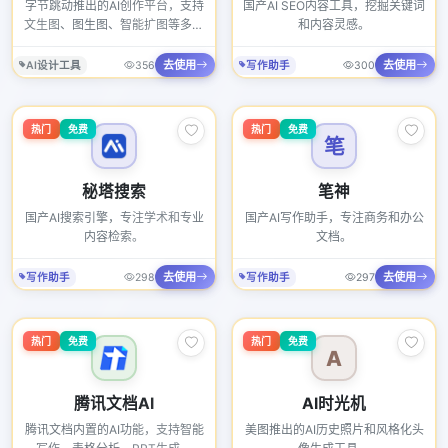
字节跳动推出的AI创作平台，支持
国产AI SEO内容工具，挖掘关键词
文生图、图生图、智能扩图等多种
和内容灵感。
功能。
去使用
去使用
AI设计工具
356
写作助手
300
热门
免费
热门
免费
笔
秘塔搜索
笔神
国产AI搜索引擎，专注学术和专业
国产AI写作助手，专注商务和办公
内容检索。
文档。
去使用
去使用
写作助手
298
写作助手
297
热门
免费
热门
免费
A
腾讯文档AI
AI时光机
腾讯文档内置的AI功能，支持智能
美图推出的AI历史照片和风格化头