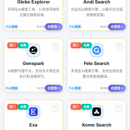
Globe Explorer
Andi Search
可视化AI搜索工具，以思维导图形
对话式AI搜索引擎，以聊天形式提
式展示搜索结果。
供搜索答案。
去使用
去使用
AI搜索
219
AI搜索
212
热门
免费
热门
免费
Genspark
Felo Search
AI搜索代理平台，支持多步骤任务
多语言AI搜索引擎，支持全球信息
执行和深度研究。
聚合和智能翻译。
去使用
去使用
AI搜索
215
AI搜索
191
热门
免费
热门
免费
Exa
Komo Search