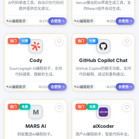
AI代码审查工具，自动识别代码问
Vercel推出的AI界面生成工具，支
题并提供优化建议。
持React组件自动生成。
去使用
去使用
AI编程助手
275
AI编程助手
253
热门
付费
热门
付费
Cody
GitHub Copilot Chat
Sourcegraph AI编程助手，支持
GitHub Copilot的聊天功能，支持
代码搜索、理解和生成。
代码解释、调试和重构建议。
去使用
去使用
AI编程助手
200
AI编程助手
279
热门
免费
热门
免费
M
MARS AI
aiXcoder
蚂蚁集团AI编程助手。
国产AI编程助手，智能代码补全。