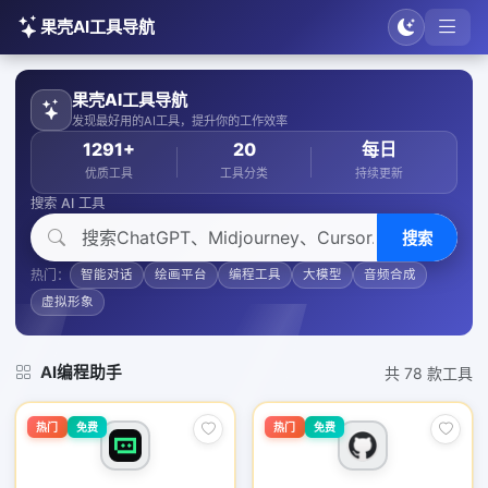
果壳AI工具导航
果壳AI工具导航
发现最好用的AI工具，提升你的工作效率
1291+
20
每日
优质工具
工具分类
持续更新
搜索 AI 工具
搜索
热门：
智能对话
绘画平台
编程工具
大模型
音频合成
虚拟形象
AI编程助手
共 78 款工具
热门
免费
热门
免费