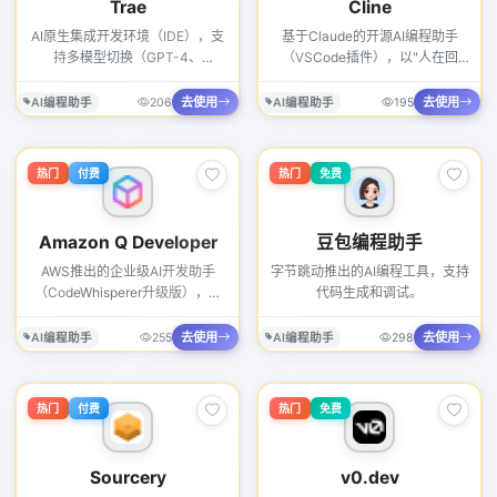
Trae
Cline
AI原生集成开发环境（IDE），支
基于Claude的开源AI编程助手
持多模型切换（GPT-4、
（VSCode插件），以"人在回
Claude、DeepSeek等），提供
路"理念设计。每一步操作都需要
智能代码补全、多文件上下文理解
用户确认，确保AI不会失控修改代
去使用
去使用
AI编程助手
206
AI编程助手
195
和Agent自主编程能力。2026年
码。支持终端命令执行、文件操作
推出Builder模式，可通过自然语
和浏览器测试。2026年GitHub
言描述自动生成完整项目。内置终
Stars超过8万，是开源AI编程工具
热门
付费
热门
免费
端、版本控制和实时预览功能。
中最活跃的项目之一。
Amazon Q Developer
豆包编程助手
AWS推出的企业级AI开发助手
字节跳动推出的AI编程工具，支持
（CodeWhisperer升级版），深
代码生成和调试。
度集成AWS云服务生态。支持代
码生成、安全漏洞扫描、架构建议
去使用
去使用
AI编程助手
255
AI编程助手
298
和自动化运维。2026年新
增"Agent"模式，可自动完成Java
到Python的跨语言迁移和框架升
热门
付费
热门
免费
级任务。
Sourcery
v0.dev