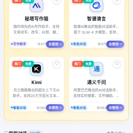
热门
免费
热门
免费
秘塔写作猫
智谱清言
国内领先的AI写作助手，支持
智谱AI推出的智能对话助手，
文章续写、改写、纠错、翻译
基于 GLM-4 大模型，支持深
等多种功能。
度思考和联网搜索。
去使用
去使用
写作助手
417
智能对话
371
热门
免费
热门
免费
通
Kimi
通义千问
月之暗面推出的超长上下文AI
阿里巴巴推出的AI对话助手，
助手，支持20万字超长文本理
支持实时搜索、文件辅助、代
解和文件分析。
码编写等多种功能。
去使用
去使用
智能对话
380
智能对话
393