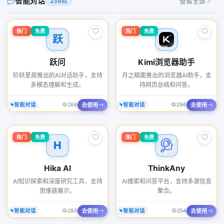
智能对话
239款
查看全部
热门
免费
热门
免费
跃
跃问
Kimi浏览器助手
阶跃星辰推出的AI对话助手，支持
月之暗面推出的浏览器AI助手，支
多模态理解和生成。
持网页总结和问答。
去使用
去使用
智能对话
266
智能对话
296
热门
免费
热门
免费
H
Hika AI
ThinkAny
AI知识探索和深度研究工具，支持
AI搜索和问答平台，支持多源信息
思维链展示。
聚合。
去使用
去使用
智能对话
280
智能对话
254