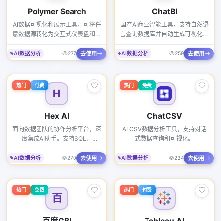
Polymer Search
ChatBI
AI数据可视化和展示工具，可将任
国产AI商业智能工具，支持自然语
意数据源转化为交互式仪表盘和数
言查询数据库并自动生成可视化报
据站点。支持AI自动识别数据模
表。兼容MySQL、
式、智能推荐可视化方式和自然语
PostgreSQL、ClickHouse等主流
去使用
去使用
AI数据分析
277
AI数据分析
259
言数据查询。2026年新增嵌入式
数据库，支持钉钉/企微集成。
BI功能，可将AI分析报告嵌入任何
2026年推出"数据大屏"AI生成功
网站或应用。
能，30秒内完成从SQL到可视化
热门
付费
热门
免费
大屏的全流程。
H
Hex AI
ChatCSV
面向数据团队的协作分析平台，深
AI CSV数据分析工具，支持对话
度集成AI助手。支持SQL、
式数据查询和可视化。
Python和无代码分析三种模式，
AI可自动生成查询语句、解释数据
去使用
去使用
AI数据分析
270
AI数据分析
234
结论并建议下一步分析方向。
2026年企业版支持连接50+数据
源，被500强企业广泛采用。
热门
免费
热门
付费
百
百度GBI
Tableau AI