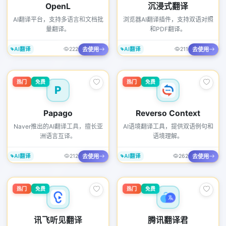
OpenL
沉浸式翻译
AI翻译平台，支持多语言和文档批
浏览器AI翻译插件，支持双语对照
量翻译。
和PDF翻译。
去使用
去使用
AI翻译
222
AI翻译
211
热门
免费
热门
免费
P
Papago
Reverso Context
Naver推出的AI翻译工具，擅长亚
AI语境翻译工具，提供双语例句和
洲语言互译。
语境理解。
去使用
去使用
AI翻译
212
AI翻译
262
热门
免费
热门
免费
讯飞听见翻译
腾讯翻译君