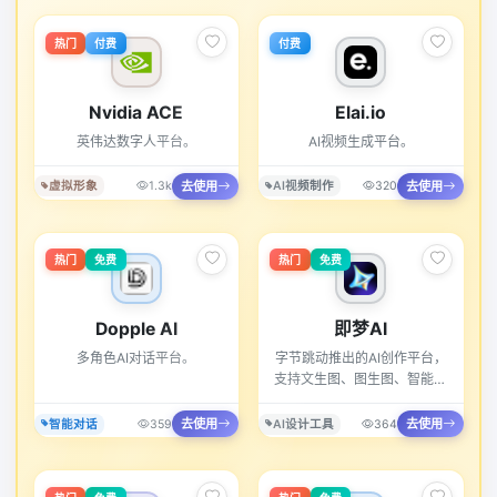
热门
付费
付费
Nvidia ACE
Elai.io
英伟达数字人平台。
AI视频生成平台。
去使用
去使用
虚拟形象
1.3k
AI视频制作
320
热门
免费
热门
免费
Dopple AI
即梦AI
多角色AI对话平台。
字节跳动推出的AI创作平台，
支持文生图、图生图、智能扩
图等多种功能。
去使用
去使用
智能对话
359
AI设计工具
364