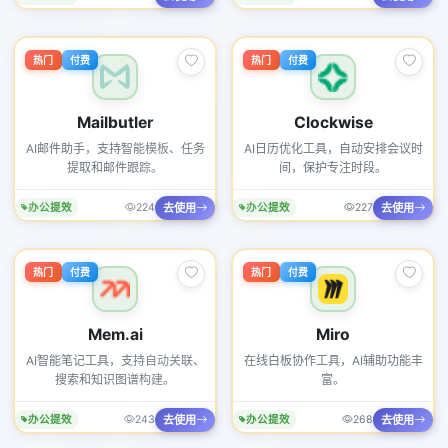
热门
付费
热门
付费
Mailbutler
Clockwise
AI邮件助手，支持智能模板、任务
AI日历优化工具，自动安排会议时
提取和邮件跟踪。
间，保护专注时段。
去使用
去使用
办公提效
224
办公提效
227
热门
付费
热门
付费
Mem.ai
Miro
AI智能笔记工具，支持自动关联、
在线白板协作工具，AI辅助功能丰
搜索和知识图谱构建。
富。
去使用
去使用
办公提效
243
办公提效
268