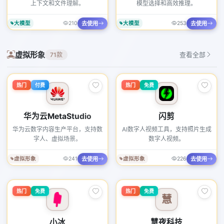
上下文和文件理解。
模型选择和高效推理。
去使用
去使用
大模型
210
大模型
253
虚拟形象
71款
查看全部
热门
付费
热门
免费
华为云MetaStudio
闪剪
华为云数字内容生产平台，支持数
AI数字人视频工具，支持照片生成
字人、虚拟场景。
数字人视频。
去使用
去使用
虚拟形象
241
虚拟形象
226
热门
免费
热门
免费
慧
小冰
慧夜科技