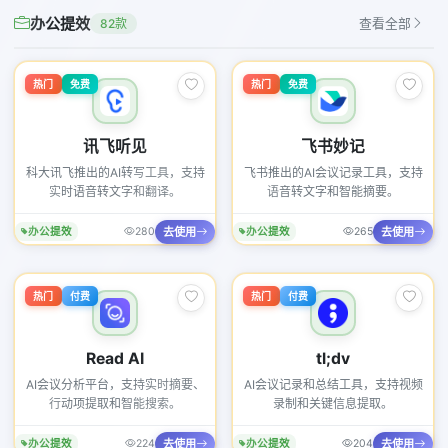
办公提效
82款
查看全部
热门
免费
热门
免费
讯飞听见
飞书妙记
科大讯飞推出的AI转写工具，支持
飞书推出的AI会议记录工具，支持
实时语音转文字和翻译。
语音转文字和智能摘要。
去使用
去使用
办公提效
280
办公提效
265
热门
付费
热门
付费
Read AI
tl;dv
AI会议分析平台，支持实时摘要、
AI会议记录和总结工具，支持视频
行动项提取和智能搜索。
录制和关键信息提取。
去使用
去使用
办公提效
224
办公提效
204