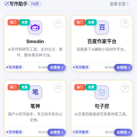
写作助手
78款
查看全部
热门
免费
热门
免费
百
Smodin
百度作家平台
AI写作和研究工具，支持论文、邮
百度旗下AI辅助小说创作平台。
件、脚本等多种文体。
去使用
去使用
写作助手
266
写作助手
289
热门
免费
热门
免费
笔
笔神
句子控
国产AI写作助手，专注商务和办公
AI文案的智能续写和素材库工具。
文档。
去使用
去使用
写作助手
301
写作助手
312