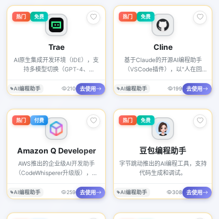
热门
免费
热门
免费
Trae
Cline
AI原生集成开发环境（IDE），支
基于Claude的开源AI编程助手
持多模型切换（GPT-4、
（VSCode插件），以"人在回
Claude、DeepSeek等），提供
路"理念设计。每一步操作都需要
智能代码补全、多文件上下文理解
用户确认，确保AI不会失控修改代
去使用
去使用
AI编程助手
210
AI编程助手
199
和Agent自主编程能力。2026年
码。支持终端命令执行、文件操作
推出Builder模式，可通过自然语
和浏览器测试。2026年GitHub
言描述自动生成完整项目。内置终
Stars超过8万，是开源AI编程工具
热门
付费
热门
免费
端、版本控制和实时预览功能。
中最活跃的项目之一。
Amazon Q Developer
豆包编程助手
AWS推出的企业级AI开发助手
字节跳动推出的AI编程工具，支持
（CodeWhisperer升级版），深
代码生成和调试。
度集成AWS云服务生态。支持代
码生成、安全漏洞扫描、架构建议
去使用
去使用
AI编程助手
259
AI编程助手
308
和自动化运维。2026年新
增"Agent"模式，可自动完成Java