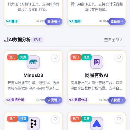
科大讯飞AI翻译工具，支持同声传
腾讯AI翻译工具，支持实时语音翻
译和会议实时翻译。
译和文档翻译。
去使用
去使用
AI翻译
232
AI翻译
204
AI数据分析
17款
查看全部
热门
免费
热门
免费
网
MindsDB
网易有数AI
开源AI数据库引擎，通过SQL语法
网易推出的AI商业智能平台，深耕
直接在数据库中调用AI模型进行预
中国企业数据分析场景。支持自然
测和分析。支持连接180+数据
语言问数、AI智能报表和数据大屏
源，将机器学习集成到现有数据管
生成。2026年与网易大模型深度
去使用
去使用
AI数据分析
209
AI数据分析
293
道中无需额外基础设施。2026年
整合，支持复杂业务逻辑的自然语
GitHub Stars超过3万，是数据工
言表达，已服务超过3000家国内
程师实现"AI民主化"的首选工具。
企业。
热门
付费
热门
免费