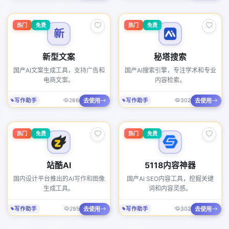
热门
免费
热门
免费
新
新型文案
秘塔搜索
国产AI文案生成工具，支持广告和
国产AI搜索引擎，专注学术和专业
电商文案。
内容检索。
去使用
去使用
写作助手
286
写作助手
302
热门
免费
热门
免费
站酷AI
5118内容神器
国内设计平台推出的AI写作和图像
国产AI SEO内容工具，挖掘关键
生成工具。
词和内容灵感。
去使用
去使用
写作助手
295
写作助手
302