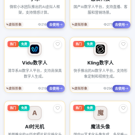
微软小冰团队推出的AI虚拟人框
国产AI数字人平台，支持直播、客
架，支持情感计算。
服和营销场景。
去使用
去使用
虚拟形象
216
虚拟形象
277
热门
免费
热门
免费
Vidu数字人
Kling数字人
清华系AI数字人平台，支持高保真
快手推出的AI数字人平台，支持形
数字人生成。
象定制和视频生成。
去使用
去使用
虚拟形象
219
虚拟形象
256
热门
免费
热门
免费
A
魔
AI时光机
魔法头像
美图推出的AI历史照片和风格化头
国内AI艺术化头像生成，多风格一