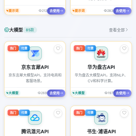
去使用
去使用
提示词
212
提示词
283
大模型
85款
查看全部
热门
付费
热门
付费
京东言犀API
华为盘古API
京东言犀大模型API，支持电商和
华为盘古大模型API，支持NLP、
客服场景。
CV和科学计算。
去使用
去使用
大模型
269
大模型
197
热门
付费
热门
付费
腾讯混元API
书生·浦语API